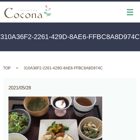
メ
310A36F2-2261-429D-8AE6-FFBC8A8D974C
TOP
310A36F2-2261-429D-8AE6-FFBC8A8D974C
2021/05/28