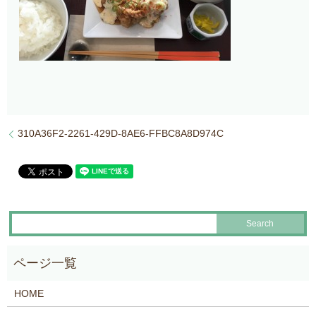
310A36F2-2261-429D-8AE6-FFBC8A8D974C
HOME