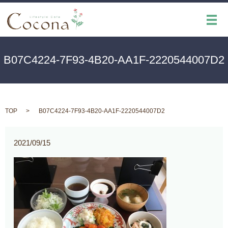
メ
B07C4224-7F93-4B20-AA1F-2220544007D2
TOP
B07C4224-7F93-4B20-AA1F-2220544007D2
2021/09/15