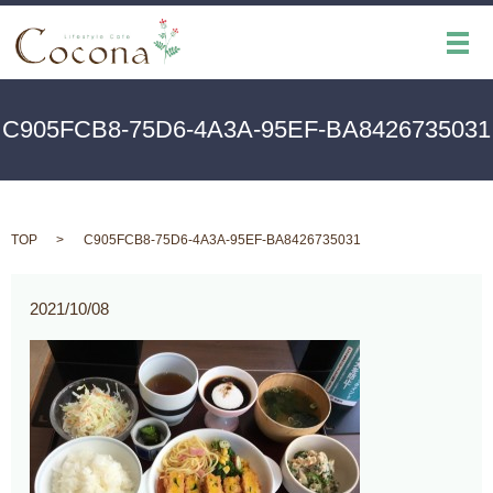
メ
C905FCB8-75D6-4A3A-95EF-BA8426735031
TOP
C905FCB8-75D6-4A3A-95EF-BA8426735031
2021/10/08