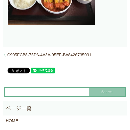
C905FCB8-75D6-4A3A-95EF-BA8426735031
HOME