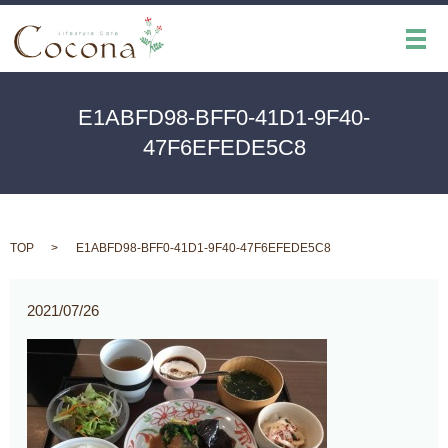
メ
E1ABFD98-BFF0-41D1-9F40-
47F6EFEDE5C8
TOP
E1ABFD98-BFF0-41D1-9F40-47F6EFEDE5C8
2021/07/26