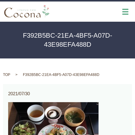
メ
F392B5BC-21EA-4BF5-A07D-
43E98EFA488D
TOP
F392B5BC-21EA-4BF5-A07D-43E98EFA488D
2021/07/30